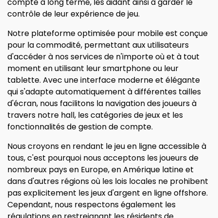
compte à long terme, les aidant ainsi à garder le
contrôle de leur expérience de jeu.
Notre plateforme optimisée pour mobile est conçue
pour la commodité, permettant aux utilisateurs
d'accéder à nos services de n'importe où et à tout
moment en utilisant leur smartphone ou leur
tablette. Avec une interface moderne et élégante
qui s'adapte automatiquement à différentes tailles
d'écran, nous facilitons la navigation des joueurs à
travers notre hall, les catégories de jeux et les
fonctionnalités de gestion de compte.
Nous croyons en rendant le jeu en ligne accessible à
tous, c'est pourquoi nous acceptons les joueurs de
nombreux pays en Europe, en Amérique latine et
dans d'autres régions où les lois locales ne prohibent
pas explicitement les jeux d'argent en ligne offshore.
Cependant, nous respectons également les
régulations en restreignant les résidents de