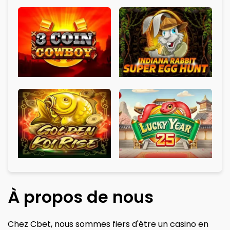
À propos de nous
Chez Cbet, nous sommes fiers d'être un casino en