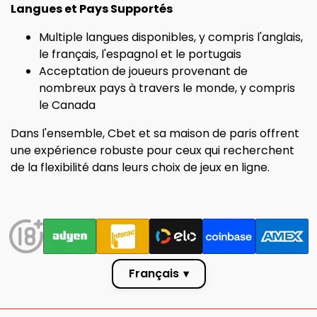
Langues et Pays Supportés
Multiple langues disponibles, y compris l'anglais,
le français, l'espagnol et le portugais
Acceptation de joueurs provenant de
nombreux pays à travers le monde, y compris
le Canada
Dans l'ensemble, Cbet et sa maison de paris offrent
une expérience robuste pour ceux qui recherchent
de la flexibilité dans leurs choix de jeux en ligne.
Français
▾