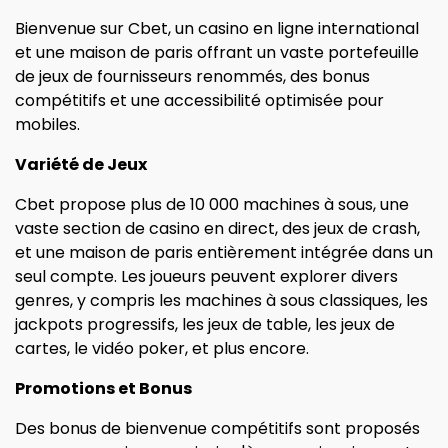
Bienvenue sur Cbet, un casino en ligne international
et une maison de paris offrant un vaste portefeuille
de jeux de fournisseurs renommés, des bonus
compétitifs et une accessibilité optimisée pour
mobiles.
Variété de Jeux
Cbet propose plus de 10 000 machines à sous, une
vaste section de casino en direct, des jeux de crash,
et une maison de paris entièrement intégrée dans un
seul compte. Les joueurs peuvent explorer divers
genres, y compris les machines à sous classiques, les
jackpots progressifs, les jeux de table, les jeux de
cartes, le vidéo poker, et plus encore.
Promotions et Bonus
Des bonus de bienvenue compétitifs sont proposés