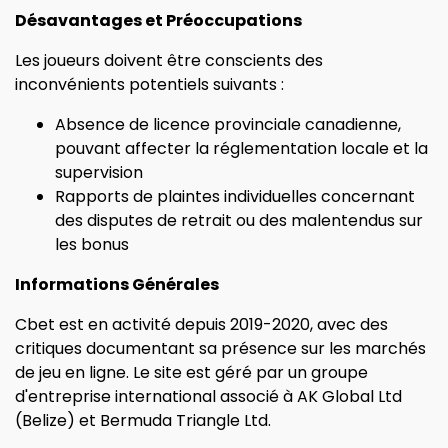
Désavantages et Préoccupations
Les joueurs doivent être conscients des
inconvénients potentiels suivants :
Absence de licence provinciale canadienne,
pouvant affecter la réglementation locale et la
supervision
Rapports de plaintes individuelles concernant
des disputes de retrait ou des malentendus sur
les bonus
Informations Générales
Cbet est en activité depuis 2019-2020, avec des
critiques documentant sa présence sur les marchés
de jeu en ligne. Le site est géré par un groupe
d'entreprise international associé à AK Global Ltd
(Belize) et Bermuda Triangle Ltd.