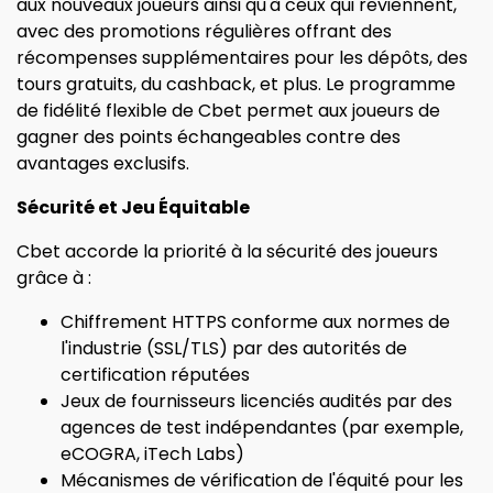
aux nouveaux joueurs ainsi qu'à ceux qui reviennent,
avec des promotions régulières offrant des
récompenses supplémentaires pour les dépôts, des
tours gratuits, du cashback, et plus. Le programme
de fidélité flexible de Cbet permet aux joueurs de
gagner des points échangeables contre des
avantages exclusifs.
Sécurité et Jeu Équitable
Cbet accorde la priorité à la sécurité des joueurs
grâce à :
Chiffrement HTTPS conforme aux normes de
l'industrie (SSL/TLS) par des autorités de
certification réputées
Jeux de fournisseurs licenciés audités par des
agences de test indépendantes (par exemple,
eCOGRA, iTech Labs)
Mécanismes de vérification de l'équité pour les