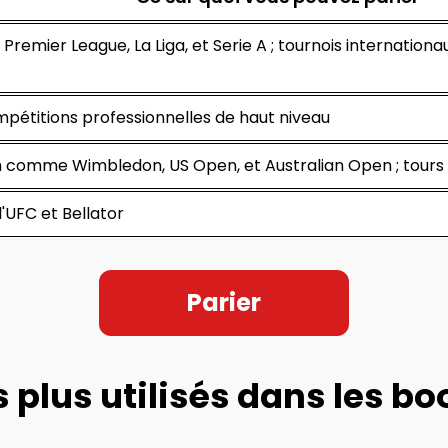
emier League, La Liga, et Serie A ; tournois internationa
mpétitions professionnelles de haut niveau
comme Wimbledon, US Open, et Australian Open ; tours
UFC et Bellator
Parier
es plus utilisés dans les 