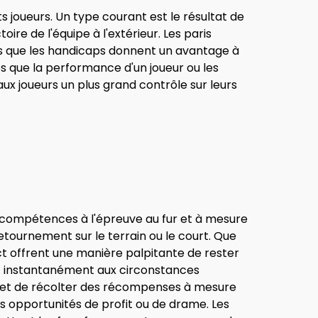
 joueurs. Un type courant est le résultat de
oire de l'équipe à l'extérieur. Les paris
s que les handicaps donnent un avantage à
es que la performance d'un joueur ou les
ux joueurs un plus grand contrôle sur leurs
s compétences à l'épreuve au fur et à mesure
etournement sur le terrain ou le court. Que
rect offrent une manière palpitante de rester
ant instantanément aux circonstances
 - et de récolter des récompenses à mesure
s opportunités de profit ou de drame. Les