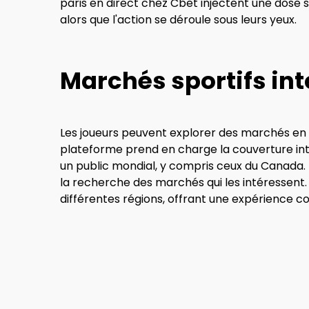
paris en direct chez Cbet injectent une dose
alors que l'action se déroule sous leurs yeux.
Marchés sportifs int
Les joueurs peuvent explorer des marchés en fo
plateforme prend en charge la couverture intern
un public mondial, y compris ceux du Canada. Le
la recherche des marchés qui les intéressent. 
différentes régions, offrant une expérience c