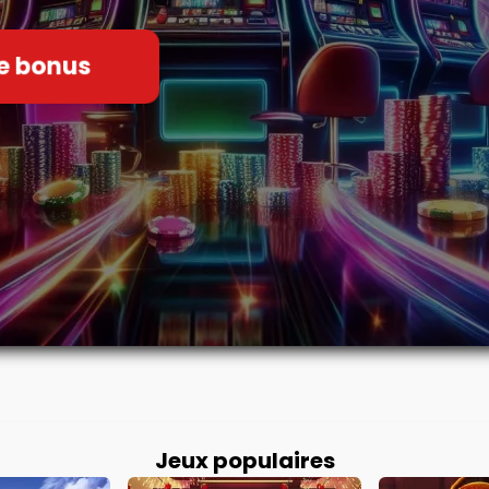
le bonus
Jeux populaires