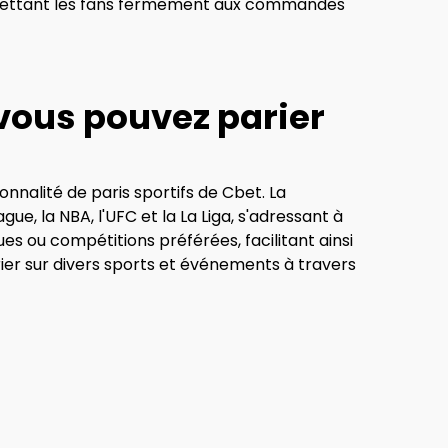
e, mettant les fans fermement aux commandes
 vous pouvez parier
nnalité de paris sportifs de Cbet. La
e, la NBA, l'UFC et la La Liga, s'adressant à
ues ou compétitions préférées, facilitant ainsi
rier sur divers sports et événements à travers