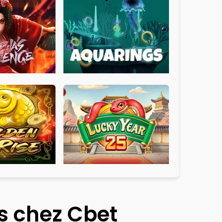
fs chez Cbet